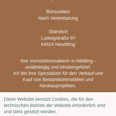
Bürozeiten
Nach Vereinbarung
Standort
Ludwigstraße 97
84524 Neuötting
Ihre Immobilienmaklerin in Altötting -
unabhängig und inhabergeführt.
Ich bin Ihre Spezialistin für den Verkauf und
Kauf von Bestandsimmobilien und
Neubauprojekten.
Schreiben Sie mir!
Diese Website benutzt Cookies, die für den
technischen Betrieb der Website erforderlich sind
und stets gesetzt werden.
Notwendig